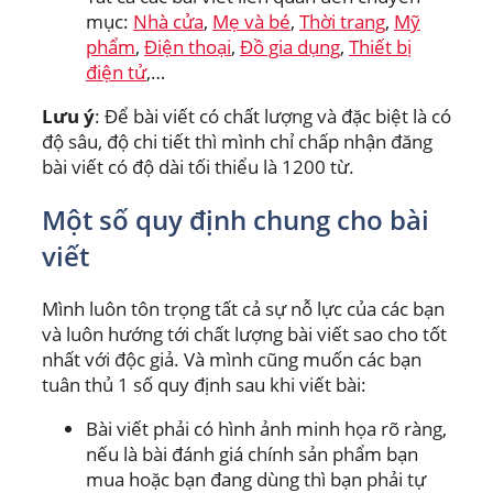
mục:
Nhà cửa
,
Mẹ và bé
,
Thời trang
,
Mỹ
phẩm
,
Điện thoại
,
Đồ gia dụng
,
Thiết bị
điện tử
,…
Lưu ý
: Để bài viết có chất lượng và đặc biệt là có
độ sâu, độ chi tiết thì mình chỉ chấp nhận đăng
bài viết có độ dài tối thiểu là 1200 từ.
Một số quy định chung cho bài
viết
Mình luôn tôn trọng tất cả sự nỗ lực của các bạn
và luôn hướng tới chất lượng bài viết sao cho tốt
nhất với độc giả. Và mình cũng muốn các bạn
tuân thủ 1 số quy định sau khi viết bài:
Bài viết phải có hình ảnh minh họa rõ ràng,
nếu là bài đánh giá chính sản phẩm bạn
mua hoặc bạn đang dùng thì bạn phải tự